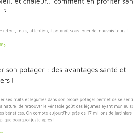
oleil, et chaleur… comment en profiter sa
 ?
e retour, mais, attention, il pourrait vous jouer de mauvais tours !
TE
er son potager : des avantages santé et
ers !
ser ses fruits et légumes dans son propre potager permet de se senti
a nature, de retrouver le véritable goût des légumes ayant mûri au so
res bénéfices. On compte aujourd’hui près de 17 millions de jardiniers
plique pourquoi juste après !