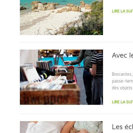
LIRE LA SUI
Avec l
Brocantes,
passe-temp
des objets
LIRE LA SUI
Les éc