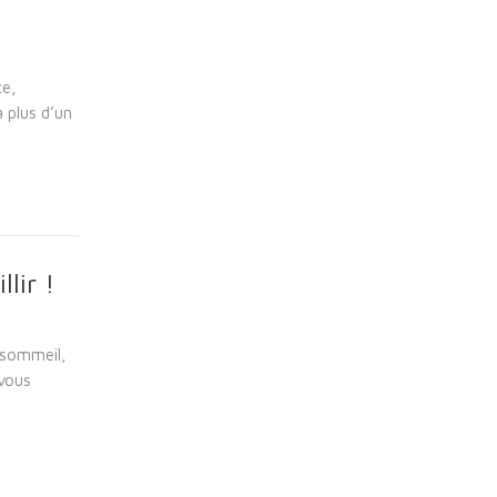
ce,
 plus d’un
lir !
n sommeil,
 vous