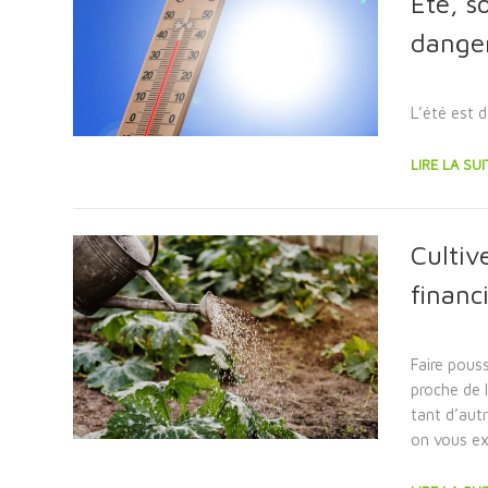
Été, s
danger
L’été est d
LIRE LA SUI
Cultiv
financi
Faire pous
proche de l
tant d’aut
on vous ex