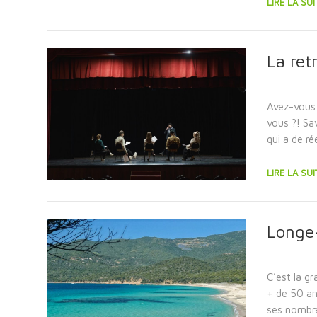
LIRE LA SUI
La ret
Avez-vous d
vous ?! Sa
qui a de ré
LIRE LA SUI
Longe-
C’est la g
+ de 50 an
ses nombre