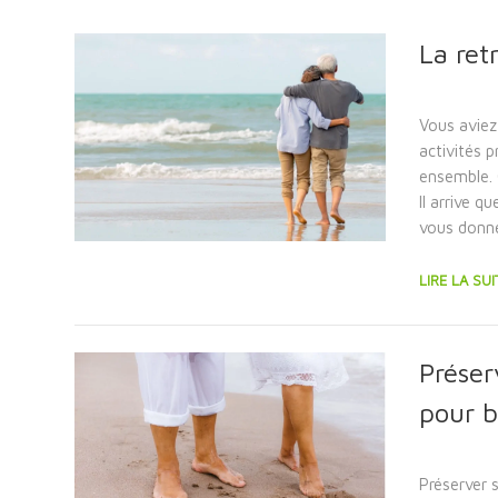
La ret
Vous aviez
activités 
ensemble. 
Il arrive q
vous donne
LIRE LA SUI
Préser
pour bi
Préserver s