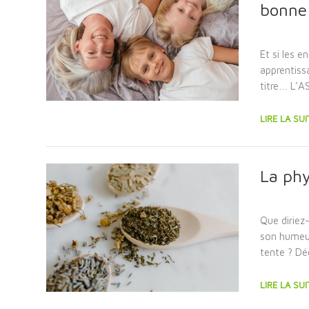
bonne 
Et si les e
apprentiss
titre… L’AS
LIRE LA SUI
La phy
Que diriez
son humeur
tente ? Dé
LIRE LA SUI