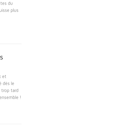
stes du
uisse plus
s
 et
é dès le
 trop tard
 ensemble !