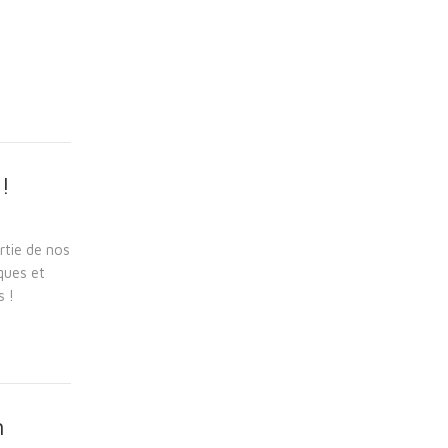
!
rtie de nos
ques et
s !
n