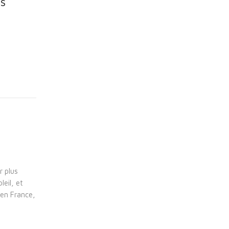
ns
r plus
leil, et
 en France,