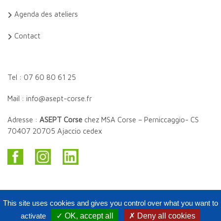
Agenda des ateliers
Contact
Tel : 07 60 80 61 25
Mail : info@asept-corse.fr
Adresse :
ASEPT Corse
chez MSA Corse – Perniccaggio- CS
70407 20705 Ajaccio cedex
This site uses cookies and gives you control over what you want to
activate
✓ OK, accept all
✗ Deny all cookies
Copyright Asept Corse 2020. Tous droits réservés.