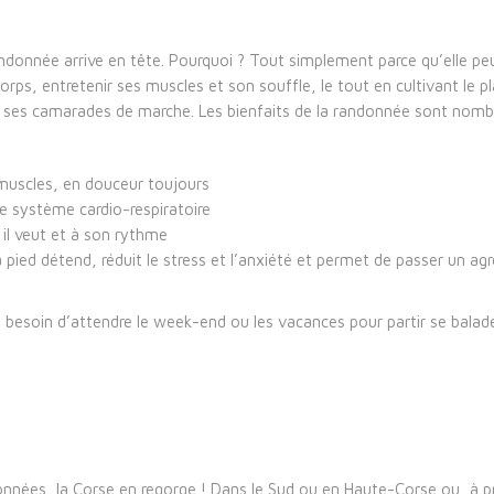
andonnée arrive en tête. Pourquoi ? Tout simplement parce qu’elle pe
n corps, entretenir ses muscles et son souffle, le tout en cultivant le pl
 ses camarades de marche. Les bienfaits de la randonnée sont nomb
 muscles, en douceur toujours
 le système cardio-respiratoire
 il veut et à son rythme
à pied détend, réduit le stress et l’anxiété et permet de passer un ag
lus besoin d’attendre le week-end ou les vacances pour partir se balad
andonnées, la Corse en regorge ! Dans le Sud ou en Haute-Corse ou, à 