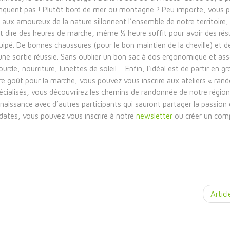
 manquent pas ! Plutôt bord de mer ou montagne ? Peu importe, vous 
ux amoureux de la nature sillonnent l’ensemble de notre territoire, 
nt dire des heures de marche, même ½ heure suffit pour avoir des résu
équipé. De bonnes chaussures (pour le bon maintien de la cheville) et d
ne sortie réussie. Sans oublier un bon sac à dos ergonomique et as
de, nourriture, lunettes de soleil… Enfin, l’idéal est de partir en g
tre goût pour la marche, vous pouvez vous inscrire aux ateliers « ran
alisés, vous découvrirez les chemins de randonnée de notre région,
onnaissance avec d’autres participants qui sauront partager la passion 
dates, vous pouvez vous inscrire à notre
newsletter
ou créer un comp
Articl