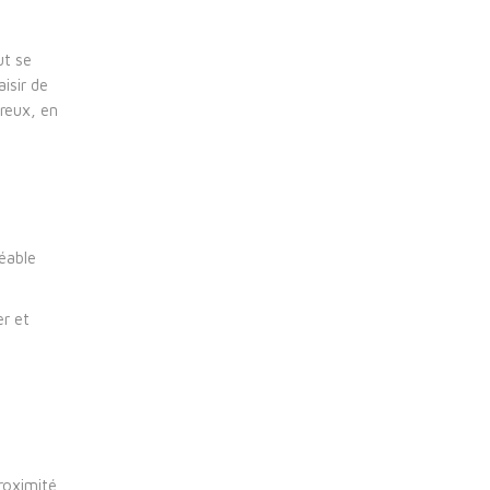
ut se
aisir de
reux, en
réable
er et
proximité