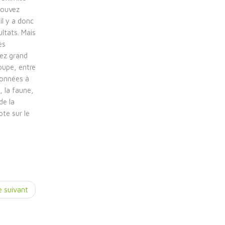
pouvez
il y a donc
ltats. Mais
es
sez grand
roupe, entre
données à
 la faune,
de la
te sur le
e suivant