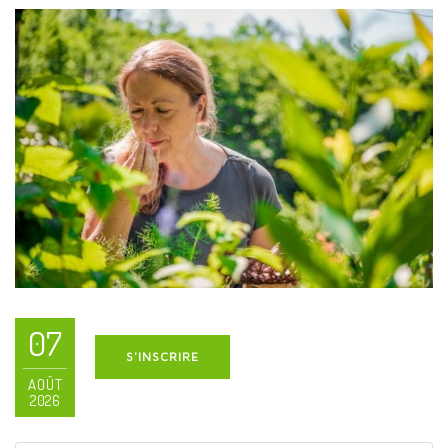
07
S'INSCRIRE
AOÛT
2026