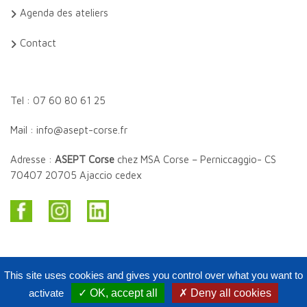
Agenda des ateliers
Contact
Tel : 07 60 80 61 25
Mail : info@asept-corse.fr
Adresse :
ASEPT Corse
chez MSA Corse – Perniccaggio- CS
70407 20705 Ajaccio cedex
This site uses cookies and gives you control over what you want to
activate
✓ OK, accept all
✗ Deny all cookies
Copyright Asept Corse 2020. Tous droits réservés.