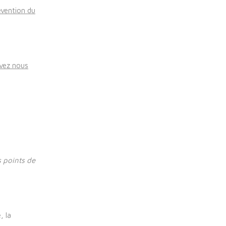
révention du
uvez nous
s points de
, la