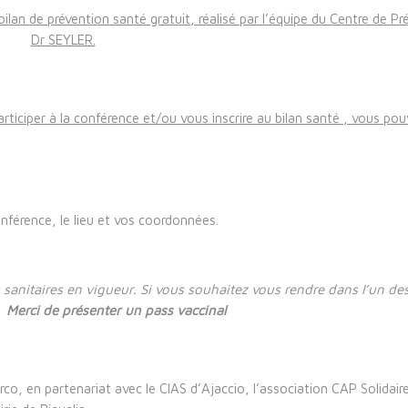
bilan de prévention santé gratuit, réalisé par l’équipe du Centre de P
Dr SEYLER.
participer à la conférence et/ou vous inscrire au bilan santé , vous po
nférence, le lieu et vos coordonnées.
 sanitaires en vigueur. Si vous souhaitez vous rendre dans l’un de
,
Merci de présenter un pass vaccinal
co, en partenariat avec le CIAS d’Ajaccio, l’association CAP Solidaire