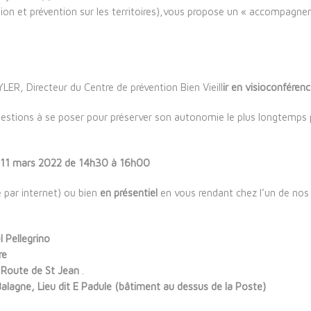
ion et prévention sur les territoires),vous propose un « accompagn
ER, Directeur du Centre de prévention Bien Vieill
ir en visioconféren
questions à se poser pour préserver son autonomie le plus longtemps 
 11 mars 2022 d
e 14h30 à 16h00
 par internet) ou bien
en présentiel
en vous rendant chez l’un de nos
l Pellegrino
re
 Route de St Jean
.
agne, Lieu dit E Padule (bâtiment au dessus de la Poste)