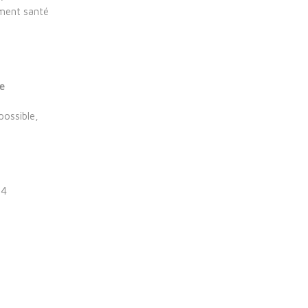
ement santé
ce
possible,
 4