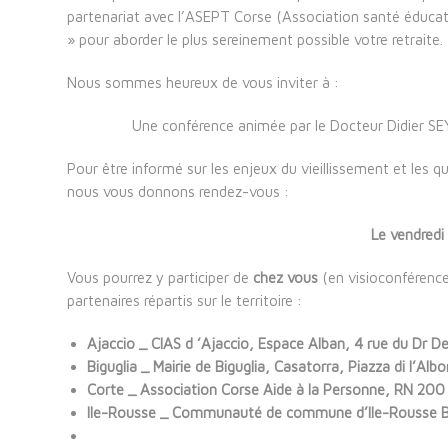
partenariat avec l’ASEPT Corse (Association santé éducat
» pour aborder le plus sereinement possible votre retraite.
Nous sommes heureux de vous inviter à :
Une conférence animée par le Docteur Didier SEYL
Pour être informé sur les enjeux du vieillissement et les 
nous vous donnons rendez-vous :
Le vendredi
Vous pourrez y participer de
chez vous
(en visioconférence
partenaires répartis sur le territoire :
Ajaccio _ CIAS d ’Ajaccio, Espace Alban, 4 rue du Dr De
Biguglia _ Mairie de Biguglia, Casatorra, Piazza di l’Albo
Corte _ Association Corse Aide à la Personne, RN 200
Ile-Rousse _ Communauté de commune d’Ile-Rousse Bal