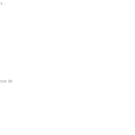
s :
pose de