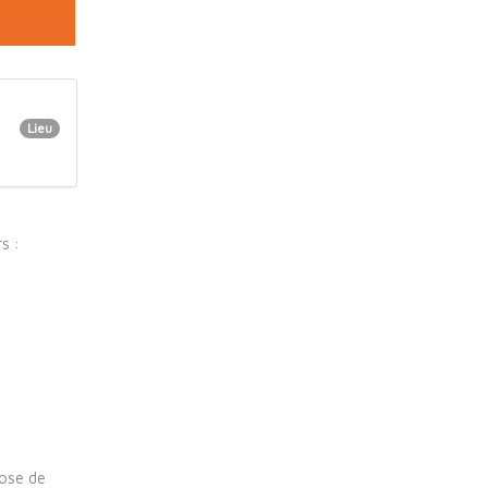
Lieu
s :
pose de