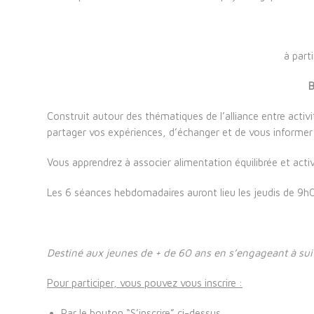
à part
B
Construit autour des thématiques de l’alliance entre activi
partager vos expériences, d’échanger et de vous informer s
Vous apprendrez à associer alimentation équilibrée et acti
Les 6 séances hebdomadaires auront lieu les jeudis de 9h
Destiné aux jeunes de + de 60 ans
en s’engageant à sui
Pour participer, vous pouvez vous inscrire :
Par le bouton “S’inscrire” ci-dessus