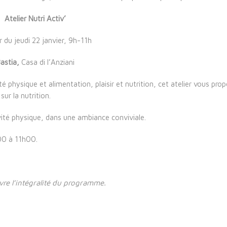
Atelier Nutri Activ’
ir du
jeudi 22 janvier, 9h-11h
astia,
Casa di l’Anziani
té physique et alimentation, plaisir et nutrition, cet atelier vous pro
ur la nutrition.
vité physique, dans une ambiance conviviale.
00 à 11h00.
vre l’intégralité du programme.