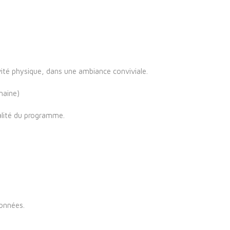
vité physique, dans une ambiance conviviale.
maine)
alité du programme.
données.