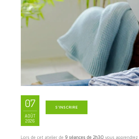
07
S'INSCRIRE
AOÛT
2026
Lors de cet atelier de
9 séances de 2h30
vous apprendrez 