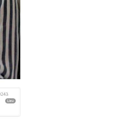
20243
Lieu