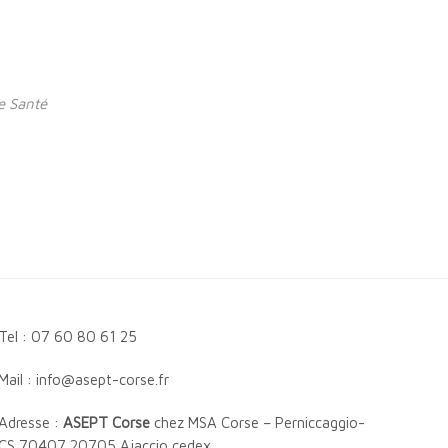
e Santé
Tel : 07 60 80 61 25
Mail : info@asept-corse.fr
Adresse :
ASEPT Corse
chez MSA Corse – Perniccaggio-
CS 70407 20705 Ajaccio cedex