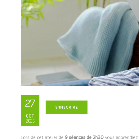
27
S'INSCRIRE
OCT
2025
Lors de cet atelier de
9 séances de 2h30
vous apprendrez 