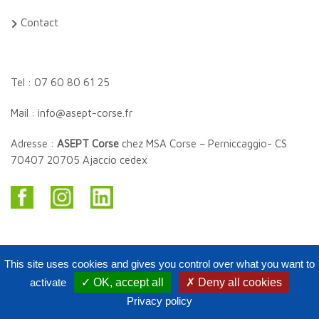
Contact
Tel : 07 60 80 61 25
Mail : info@asept-corse.fr
Adresse :
ASEPT Corse
chez MSA Corse – Perniccaggio- CS
70407 20705 Ajaccio cedex
This site uses cookies and gives you control over what you want to
activate
✓ OK, accept all
✗ Deny all cookies
Copyright Asept Corse 2020. Tous droits réservés.
Privacy policy