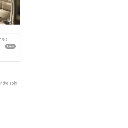
0190
Lieu
t
endre soin