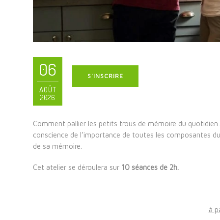
06
S'INSCRIRE
AOÛT
2026
Comment pallier les petits trous de mémoire du quotidi
conscience de l’importance de toutes les composantes du “B
de sa mémoire.
Cet atelier se déroulera sur
10 séances de 2h.
à p