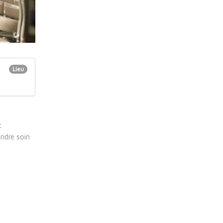
Lieu
t
endre soin