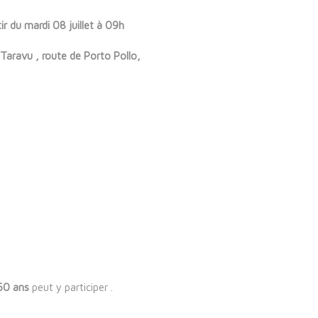
tir du mardi 08 juillet à 09h
Taravu , route de Porto Pollo,
60 ans
peut y participer .