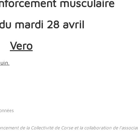
renforcement musculaire
 du mardi 28 avril
Vero
uin.
rdonnées
ncement de la Collectivité de Corse et la collaboration de l’associa