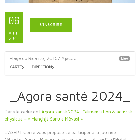
06
S'INSCRIRE
AOÛT
2026
Plage du Ricanto, 20167 Ajaccio
Lieu
CARTE
DIRECTION
_Agora santé 2024_
Dans le cadre de
l’Agora santé 2024 : “alimentation & activité
physique – « Manghjà Sanu è Mòvasi »
L’ASEPT Corse vous propose de participer à la journée
“Manghjà Sanu è M
ò
vasi : prévenir, repérer et agir!” à l’Hotel